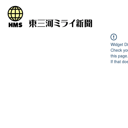
Widget Di
Check you
this page
If that do